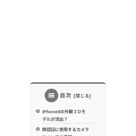
目次
iPhone8の外観３Ｄモ
デルが流出？
顔認証に使用するカメラ