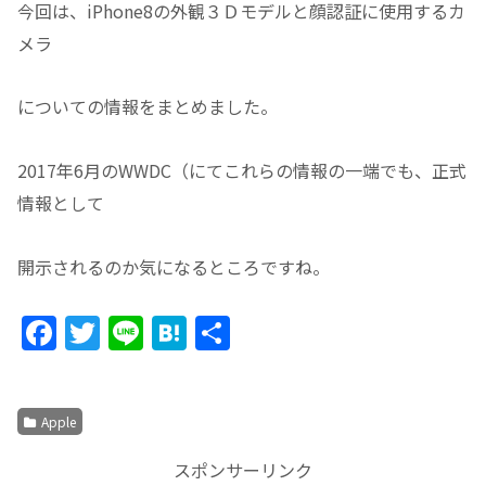
今回は、iPhone8の外観３Ｄモデルと顔認証に使用するカ
メラ
についての情報をまとめました。
2017年6月のWWDC（にてこれらの情報の一端でも、正式
情報として
開示されるのか気になるところですね。
F
T
Li
H
共
a
w
n
at
有
c
itt
e
e
Apple
e
er
n
b
a
スポンサーリンク